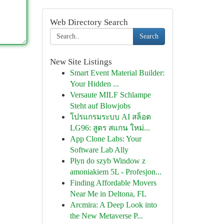
Web Directory Search
Search
New Site Listings
Smart Event Material Builder:
Your Hidden ...
Versaute MILF Schlampe
Steht auf Blowjobs
โปรแกรมระบบ AI สล็อต
LG96: สูตร สแกน ใหม่...
App Clone Labs: Your
Software Lab Ally
Płyn do szyb Window z
amoniakiem 5L - Profesjon...
Finding Affordable Movers
Near Me in Deltona, FL
Arcmira: A Deep Look into
the New Metaverse P...