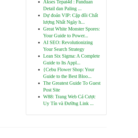
Akses Tepat4d : Panduan
Detail dan Paling ...
Dự đoán VIP: Cặp đôi Chất
lượng Nhất Ngày h...
Great White Monster Spores:
Your Guide to Power...
AI SEO: Revolutionizing
Your Search Strategy
Lean Six Sigma: A Complete
Guide to Its Appl...
{Cebu Flower Shop: Your
Guide to the Best Bloo...
The Greatest Guide To Guest
Post Site
W88: Trang Web Cá Cược
Uy Tín và Đường Link ...