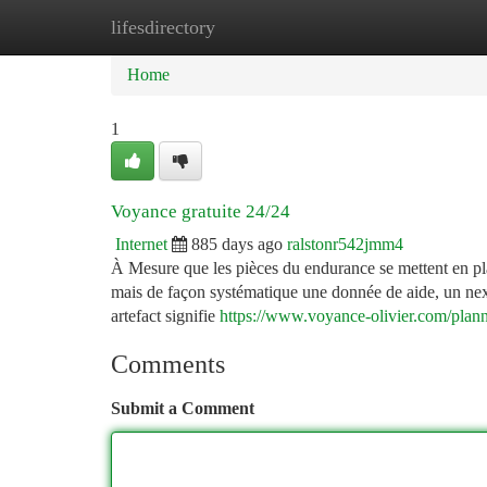
lifesdirectory
Home
New Site Listings
Add Site
Ca
Home
1
Voyance gratuite 24/24
Internet
885 days ago
ralstonr542jmm4
À Mesure que les pièces du endurance se mettent en plac
mais de façon systématique une donnée de aide, un nexu
artefact signifie
https://www.voyance-olivier.com/plann
Comments
Submit a Comment