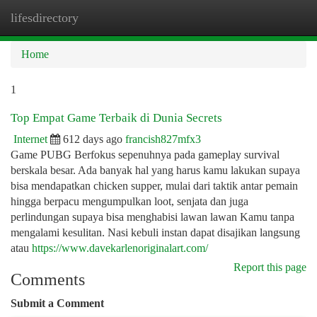
lifesdirectory
Togg
navi
Home
1
Top Empat Game Terbaik di Dunia Secrets
Internet
612 days ago
francish827mfx3
Game PUBG Berfokus sepenuhnya pada gameplay survival
berskala besar. Ada banyak hal yang harus kamu lakukan supaya
bisa mendapatkan chicken supper, mulai dari taktik antar pemain
hingga berpacu mengumpulkan loot, senjata dan juga
perlindungan supaya bisa menghabisi lawan lawan Kamu tanpa
mengalami kesulitan. Nasi kebuli instan dapat disajikan langsung
atau
https://www.davekarlenoriginalart.com/
Report this page
Comments
Submit a Comment