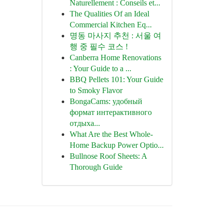
Naturellement : Conseils et...
The Qualities Of an Ideal
Commercial Kitchen Eq...
명동 마사지 추천 : 서울 여
행 중 필수 코스 !
Canberra Home Renovations
: Your Guide to a ...
BBQ Pellets 101: Your Guide
to Smoky Flavor
BongaCams: удобный
формат интерактивного
отдыха...
What Are the Best Whole-
Home Backup Power Optio...
Bullnose Roof Sheets: A
Thorough Guide