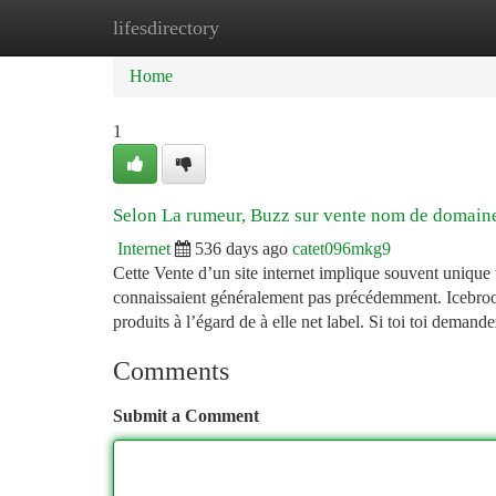
lifesdirectory
Home
New Site Listings
Add Site
Ca
Home
1
Selon La rumeur, Buzz sur vente nom de domain
Internet
536 days ago
catet096mkg9
Cette Vente d’un site internet implique souvent unique t
connaissaient généralement pas précédemment. Icebrooks 
produits à l’égard de à elle net label. Si toi toi demand
Comments
Submit a Comment