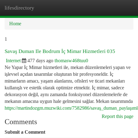
lifesdirectory
Togg
navi
Home
1
Savaş Duman Ile Bodrum İç Mimar Hizmetleri 035
Internet
477 days ago
thomasw468tuu0
Ne Yapar İç Mimar hizmetleri ile, mekan düzenlemeleri yapan ve
işlevsel açıdan tasarımlar oluşturan bir profesyoneldir. İç
mimarların amacı, yaşam alanlarını, ofisleri ve ticari mekanları
kullanışlı ve estetik olarak optimize etmektir. İç mimar, sadece
dekorasyon değil, aynı zamanda fonksiyonel düzenlemelerle de
mekanın amacına uygun hale gelmesini sağlar. Mekan tasarımında
https://martindozgm.muzwiki.com/7582986/savaş_duman_paylaşıml
Report this page
Comments
Submit a Comment