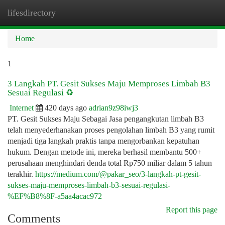
lifesdirectory
Togg
navi
Home
1
3 Langkah PT. Gesit Sukses Maju Memproses Limbah B3
Sesuai Regulasi ♻️
Internet
420 days ago
adrian9z98iwj3
PT. Gesit Sukses Maju Sebagai Jasa pengangkutan limbah B3
telah menyederhanakan proses pengolahan limbah B3 yang rumit
menjadi tiga langkah praktis tanpa mengorbankan kepatuhan
hukum. Dengan metode ini, mereka berhasil membantu 500+
perusahaan menghindari denda total Rp750 miliar dalam 5 tahun
terakhir.
https://medium.com/@pakar_seo/3-langkah-pt-gesit-
sukses-maju-memproses-limbah-b3-sesuai-regulasi-
%EF%B8%8F-a5aa4acac972
Report this page
Comments