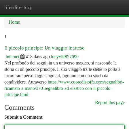
lifesdirectory
Togg
navi
Home
1
Il piccolo principe: Un viaggio inatteso
Internet
418 days ago
lucyviif857690
Nel profondo dei sogni, in un universo magico, si nasconde la
storia di un piccolo principe. Il suo viaggio tra le stelle lo porta a
incontrare personaggi singulari, ognuno con una storia da
condividere. Attraverso
https://www.cuoredistoffa.com/segnalibri-
ricamato-a-mano/370-segnalibro-ad-elastico-con-il-piccolo-
principe.html
Report this page
Comments
Submit a Comment