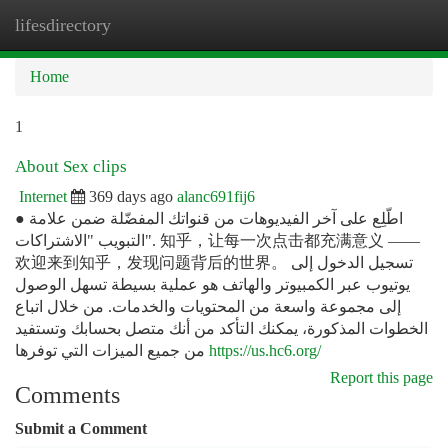
lifesdirectory
Togg
navi
Home
1
About Sex clips
Internet
369 days ago
alanc691fij6
● اطّلِع على آخر الفيديوهات من قنواتك المفضّلة ضمن علامة
التبويب "الاشتراكات". 知乎，让每一次点击都充满意义 ——
欢迎来到知乎，发现问题背后的世界。 تسجيل الدخول إلى
يوتيوب عبر الكمبيوتر والهاتف هو عملية بسيطة تسهل الوصول
إلى مجموعة واسعة من المحتويات والخدمات. من خلال اتباع
الخطوات المذكورة، يمكنك التأكد من أنك متصل بحسابك وتستفيد
من جميع الميزات التي توفرها
https://us.hc6.org/
Report this page
Comments
Submit a Comment