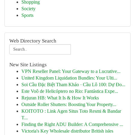
Shopping
Society
Sports
Web Directory Search
New Site Listings
VPN Reseller Panel: Your Gateway to a Lucrative...
United Kingdom Liquidation Bundles: Your Ulti...
Soi Cầu Đặc Biệt Tham Khảo · Cầu Lô 100: Dự Đo...
Este Voô de Helicóptero no Rio: Fantástica Expe...
Rejuran HB: What It Is & How It Works
Outside Roller Shutters: Boosting Your Property...
KOITOTO : Link Agen Situs Toto Resmi & Bandar
T...
Finding the Right ADU Builder: A Comprehensive ...
Victoria's Key Wholesale distributor British isles