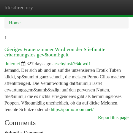
lifesdirectory
Togg
navi
Home
1
Gieriges Frauenzimmer Wird von der Stiefmutter
erbarmungslos gev&ouml;gelt
Internet
327 days ago
aeschylusk764qwd1
Jemand, Der sich ab und an auf die unzensierten Erotik Tuben
klickt, sp&uuml;rt ganz schnell, die meisten Porno Clips machen
affentittengeil. Die Verantwortung daf&uuml;r lastet
erwartungsgem&auml;&szlig; auf den perversen Nutten,
file&uuml;r die es nichts Erregenderes gibt als hemmungsloses
Poppen. V&ouml;llig unerheblich, ob du auf dicke Melonen,
feuchte Schlitze oder ob
https://porno-room.net/
Report this page
Comments
Submit a Comment