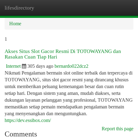
lifesdirectory
Togg
navi
Home
1
Akses Situs Slot Gacor Resmi Di TOTOWAYANG dan
Rasakan Cuan Tiap Hari
Internet
305 days ago
bernardo022dcz2
Nikmati Pengalaman bermain slot online terbaik dan terpercaya di
TOTOWAYANG, situs slot gacor resmi yang dirancang khusus
untuk memberikan peluang kemenangan besar dan cuan rutin
setiap hari. Dengan sistem yang aman, mudah diakses, serta
dukungan layanan pelanggan yang profesional, TOTOWAYANG
memastikan setiap pemain mendapatkan pengalaman bermain
yang menyenangkan dan menguntungkan.
https://dev.essibox.com/
Report this page
Comments