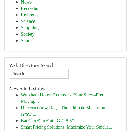
News
Recreation
Reference
Science
Shopping
Society
Sports
Web Directory Search
New Site Listings
Wrexham House Removals: Your Stress-Free
Moving...
Unicorn Grow Bags: The Ultimate Mushroom
Growi...
Bắt Cầu Đầu Đuôi Giải 8 MT
Smart Pricing Solutions: Maximize Your Smalle...