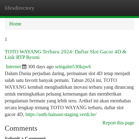
lifesdirectory
Togg
navi
Home
1
TOTO WAYANG Terbaru 2024: Daftar Slot Gacor 4D &
Link RTP Resmi
Internet
300 days ago
seingalm530kqw6
Dalam Dunia perjudian daring, permainan slot 4D tetap menjadi
salah satu favorit banyak pemain. Tahun 2024 ini, TOTO
WAYANG kembali menghadirkan inovasi terbaru yang dirancang
untuk meningkatkan peluang kemenangan dan memberikan
pengalaman bermain yang lebih seru. Artikel ini akan membahas
secara lengkap tentang TOTO WAYANG terbaru, daftar slot
gacor 4D,
https://auth-hainaut-staging.verdi.be/
Report this page
Comments
Submit a Comment