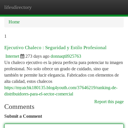
lifesdirectory
Togg
navi
Home
1
Ejecutivo Chaleco : Seguridad y Estilo Profesional
Internet
273 days ago
donnaqtil925763
Un chaleco ejecutivo es la pieza perfecta para potenciar tu imagen
profesional. No solo ofrece un grado de cuidado, sino que
también te permite lucir elegancia. Fabricados con elementos de
alta calidad, estos chalecos
https://myaicbk180135.blog4youth.com/37646219/ranking-de-
distribuidores-para-el-sector-comercial
Report this page
Comments
Submit a Comment