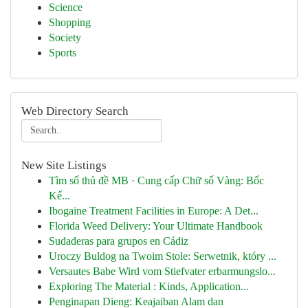
Science
Shopping
Society
Sports
Web Directory Search
New Site Listings
Tìm số thủ đề MB · Cung cấp Chữ số Vàng: Bốc
Kế...
Ibogaine Treatment Facilities in Europe: A Det...
Florida Weed Delivery: Your Ultimate Handbook
Sudaderas para grupos en Cádiz
Uroczy Buldog na Twoim Stole: Serwetnik, który ...
Versautes Babe Wird vom Stiefvater erbarmungslo...
Exploring The Material : Kinds, Application...
Penginapan Dieng: Keajaiban Alam dan