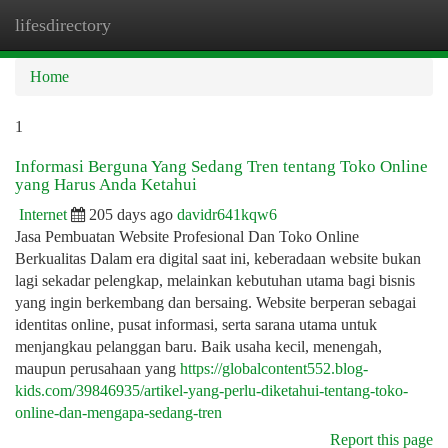
lifesdirectory
Togg
navi
Home
1
Informasi Berguna Yang Sedang Tren tentang Toko Online
yang Harus Anda Ketahui
Internet
205 days ago
davidr641kqw6
Jasa Pembuatan Website Profesional Dan Toko Online
Berkualitas Dalam era digital saat ini, keberadaan website bukan
lagi sekadar pelengkap, melainkan kebutuhan utama bagi bisnis
yang ingin berkembang dan bersaing. Website berperan sebagai
identitas online, pusat informasi, serta sarana utama untuk
menjangkau pelanggan baru. Baik usaha kecil, menengah,
maupun perusahaan yang
https://globalcontent552.blog-
kids.com/39846935/artikel-yang-perlu-diketahui-tentang-toko-
online-dan-mengapa-sedang-tren
Report this page