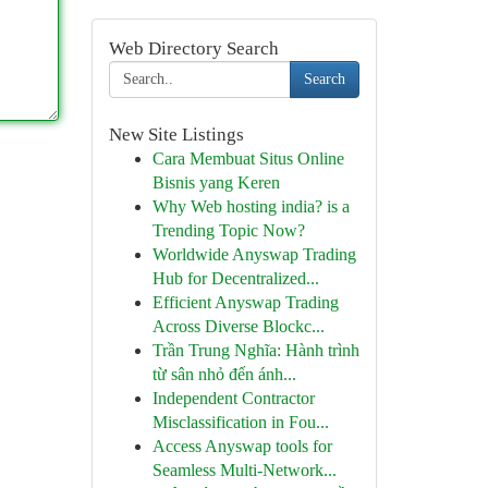
Web Directory Search
Search
New Site Listings
Cara Membuat Situs Online
Bisnis yang Keren
Why Web hosting india? is a
Trending Topic Now?
Worldwide Anyswap Trading
Hub for Decentralized...
Efficient Anyswap Trading
Across Diverse Blockc...
Trần Trung Nghĩa: Hành trình
từ sân nhỏ đến ánh...
Independent Contractor
Misclassification in Fou...
Access Anyswap tools for
Seamless Multi-Network...