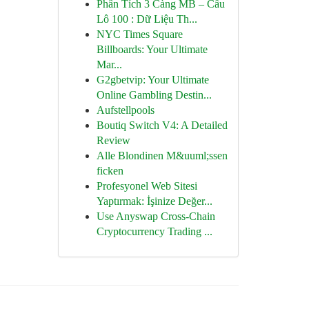
Phân Tích 3 Càng MB – Cầu
Lô 100 : Dữ Liệu Th...
NYC Times Square
Billboards: Your Ultimate
Mar...
G2gbetvip: Your Ultimate
Online Gambling Destin...
Aufstellpools
Boutiq Switch V4: A Detailed
Review
Alle Blondinen M&uuml;ssen
ficken
Profesyonel Web Sitesi
Yaptırmak: İşinize Değer...
Use Anyswap Cross-Chain
Cryptocurrency Trading ...