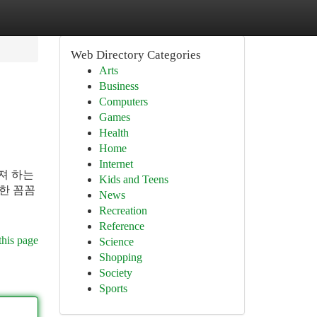
Web Directory Categories
Arts
Business
Computers
Games
Health
Home
Internet
져 하는
Kids and Teens
또한 꼼꼼
News
Recreation
Reference
this page
Science
Shopping
Society
Sports