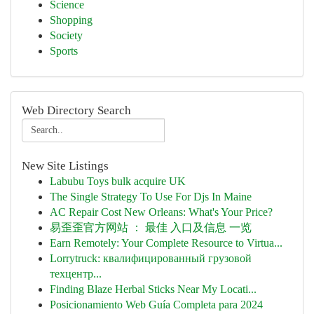
Science
Shopping
Society
Sports
Web Directory Search
New Site Listings
Labubu Toys bulk acquire UK
The Single Strategy To Use For Djs In Maine
AC Repair Cost New Orleans: What's Your Price?
易歪歪官方网站 ： 最佳 入口及信息 一览
Earn Remotely: Your Complete Resource to Virtua...
Lorrytruck: квалифицированный грузовой
техцентр...
Finding Blaze Herbal Sticks Near My Locati...
Posicionamiento Web Guía Completa para 2024