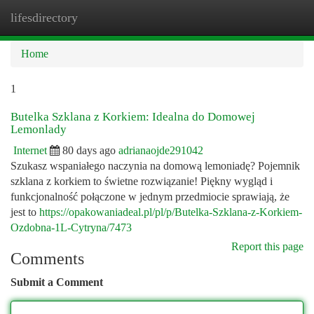
lifesdirectory
Togg
navi
Home
1
Butelka Szklana z Korkiem: Idealna do Domowej
Lemonlady
Internet
80 days ago
adrianaojde291042
Szukasz wspaniałego naczynia na domową lemoniadę? Pojemnik
szklana z korkiem to świetne rozwiązanie! Piękny wygląd i
funkcjonalność połączone w jednym przedmiocie sprawiają, że
jest to
https://opakowaniadeal.pl/pl/p/Butelka-Szklana-z-Korkiem-
Ozdobna-1L-Cytryna/7473
Report this page
Comments
Submit a Comment