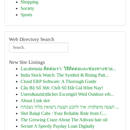
Shopping
Society
Sports
Web Directory Search
New Site Listings
Lucabetasia ติดต่อเรา: วิธีติดต่อและช่องทางช่วย...
India Stock Watch: The Symbol & Rising Patt...
Cloud ERP Software: A Thorough Guide
Cầu Bộ Số 366: Chốt Số Đắt Giá Hôm Nay!
Uners&auml;ttliches Escortgirl Wird Outdoor erb...
About Link slot
הצעה מושלמת: איך לתכנן הצעת נישואין בלתי נשכחת ...
Shri Balaji Cabs : Your Reliable Ride from C...
The Growing Craze About The Adivasi hair oil
Secure A Speedy Payday Loan Digitally