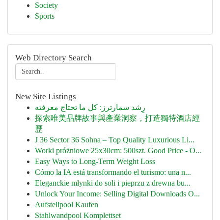
Society
Sports
Web Directory Search
New Site Listings
رِشد سمارترز: كل ما تحتاج معرفته
探索唯美品牌故事與產業洞察，打造獨特酒店經
歷
J 36 Sector 36 Sohna – Top Quality Luxurious Li...
Worki próżniowe 25x30cm: 500szt. Good Price - O...
Easy Ways to Long-Term Weight Loss
Cómo la IA está transformando el turismo: una n...
Eleganckie młynki do soli i pieprzu z drewna bu...
Unlock Your Income: Selling Digital Downloads O...
Aufstellpool Kaufen
Stahlwandpool Komplettset