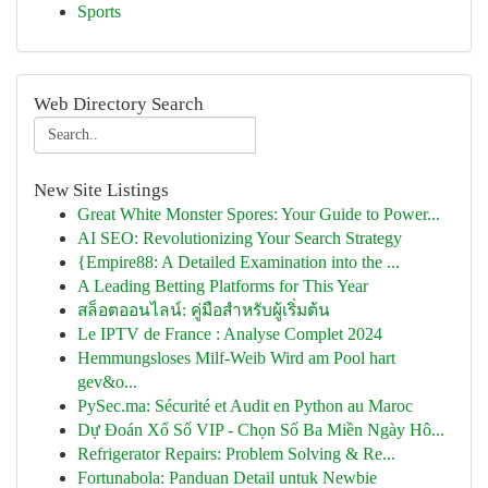
Sports
Web Directory Search
New Site Listings
Great White Monster Spores: Your Guide to Power...
AI SEO: Revolutionizing Your Search Strategy
{Empire88: A Detailed Examination into the ...
A Leading Betting Platforms for This Year
สล็อตออนไลน์: คู่มือสำหรับผู้เริ่มต้น
Le IPTV de France : Analyse Complet 2024
Hemmungsloses Milf-Weib Wird am Pool hart
gev&o...
PySec.ma: Sécurité et Audit en Python au Maroc
Dự Đoán Xổ Số VIP - Chọn Số Ba Miền Ngày Hô...
Refrigerator Repairs: Problem Solving & Re...
Fortunabola: Panduan Detail untuk Newbie